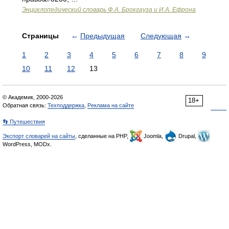
Энциклопедический словарь Ф.А. Брокгауза и И.А. Ефрона
Страницы
←
Предыдущая
Следующая
→
1
2
3
4
5
6
7
8
9
10
11
12
13
© Академик, 2000-2026
18+
Обратная связь:
Техподдержка
,
Реклама на сайте
👣 Путешествия
Экспорт словарей на сайты
, сделанные на PHP,
Joomla,
Drupal,
WordPress, MODx.