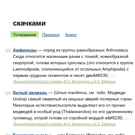
скачками
Толкование
Перевод
Книги
Амфиподы
— отряд из группы ракообразных Arthrostaca.
121
Сюда относятся маленькие рачки с тонкой, кожеобразной
скорлупой, голова которых срослась (это относится к группе
Laemodipoda, отклоняющейся от остальных Amphipoda) с
первым грудным сегментом и несет две&#8230; …
Энциклопедический словарь Ф.А. Брокгауза и И.А. Ефрона
Белый медведь
— (Ursus maritimus, см. табл. Медведи
122
Ursina) самый свирепый из хищных зверей полярных стран.
Некоторые естествоиспытатели выделяют его от прочих
медведей в особый род (Thalassarctos) по его удлиненному
туловищу, острой голове со стройной мордой и&#8230; …
Энциклопедический словарь Ф.А. Брокгауза и И.А. Ефрона