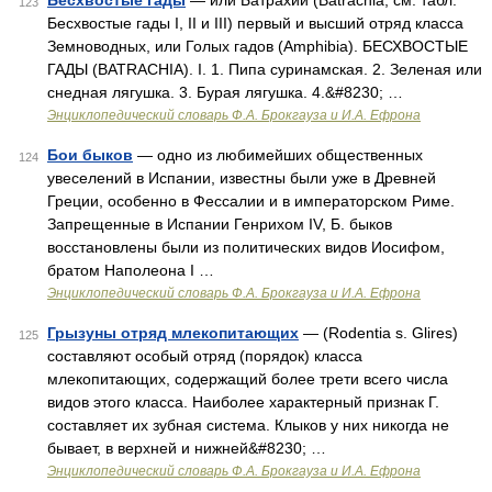
Бесхвостые гады
— или Батрахии (Batrachia, см. табл.
123
Бесхвостые гады I, II и III) первый и высший отряд класса
Земноводных, или Голых гадов (Amphibia). БЕСХВОСТЫЕ
ГАДЫ (BATRACHIA). I. 1. Пипа суринамская. 2. Зеленая или
снедная лягушка. 3. Бурая лягушка. 4.&#8230; …
Энциклопедический словарь Ф.А. Брокгауза и И.А. Ефрона
Бои быков
— одно из любимейших общественных
124
увеселений в Испании, известны были уже в Древней
Греции, особенно в Фессалии и в императорском Риме.
Запрещенные в Испании Генрихом IV, Б. быков
восстановлены были из политических видов Иосифом,
братом Наполеона I …
Энциклопедический словарь Ф.А. Брокгауза и И.А. Ефрона
Грызуны отряд млекопитающих
— (Rodentia s. Glires)
125
составляют особый отряд (порядок) класса
млекопитающих, содержащий более трети всего числа
видов этого класса. Наиболее характерный признак Г.
составляет их зубная система. Клыков у них никогда не
бывает, в верхней и нижней&#8230; …
Энциклопедический словарь Ф.А. Брокгауза и И.А. Ефрона