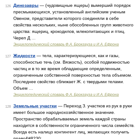
Динозавры
— (чудовищные ящеры) вымерший порядок
126
пресмыкающихся, установленный английским ученым
Овеном, представители которого соединяли в себе
свойства нескольких, ныне обособленных групп животного
царства: ящериц, крокодилов, млекопитающих и птиц.
Череп Д …
Энциклопедический словарь Ф.А. Брокгауза и И.А. Ефрона
Жидкости
— тела, характеризующиеся, как и газы,
127
способностью течь (см. Вязкость), особой подвижностью
частиц и в то же время обладающие определенным,
ограниченным собственной поверхностью тела объемом.
Последнее свойство сближает Ж. с твердыми телами.
Объем …
Энциклопедический словарь Ф.А. Брокгауза и И.А. Ефрона
Земельные участки
— Переход З. участков из рук в руки
128
имеет большое народнохозяйственное значение.
Пространство обрабатываемых земель каждой страны
находится в собственности ограниченного числа семейств.
Всегда есть налицо контингент лиц, желающих получить
право&#8230; …